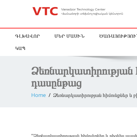
vanadzor technology center vtc
ԳԼԽԱՎՈՐ
ՄԵՐ ՄԱՍԻՆ
ԾԱՌԱՅՈՒԹՅՈՒ
ԿԱՊ
Ձեռնարկատիրության հի
դասընթաց
Home
Ձեռնարկատիրության հիմունքներ և բ
“Ձեռնարկատիրության հիմունքներ և բիզնես պլան 