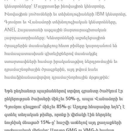
կենտրոնները՝ Մայքրոսոֆթ ինովացիոն կենտրոնը,
Ինովացիոն լուծումների եւ տեխնոլոգիաների IBM կենտրոնը,
Գյումրու եւ Վանաձորի տեխնոլոգիական կենտրոնները,
ANEL Հայաստանի ազգային ճարտարագիտական
լաբորատորիաները։ Կենտրոնների աքսելերացիոն
ծրագրերին մասնակցելուց հետո թիմերը կարողանում են
համապատասխան գիտելիքներով մասնակցել
ստարտափների համար իրականացվող ներդրումային եւ
դրամաշնորհային ծրագրերին, այդ թվում նաեւ
համաֆինանսավորվող դրամաշնորհային մրցույթին։
Եթե ընդհանուր պայմաններով տրվող գրանտը ծածկում էր
ընկերության ծախսերի մինչեւ 50%-ը, ապա Վանաձորի եւ
Գյումրու դեպքում՝ մինչեւ 85%-ը: Արդյոք հնարավոր եղե՞լ է
գտնել տեղական թիմեր, որոնք ի վիճակի էին ներդնել
նույնիսկ մնացած 15%-ը՝ հաշվի առնելով այդ քաղաքների
սոցիալական վիճակը: Արդյոք GMG ու VMG-ի համար