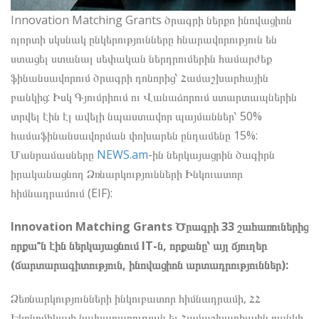
Innovation Matching Grants ծրագրի ներքո ինովացիոն
ոլորտի սկսնակ ընկերությունները հնարավորություն են
ստացել ստանալ սեփական ներդրումերին համարժեք
ֆինանսավորում ծրագրի դոնորից՝ Համաշխարհային
բանկից: Իսկ Գյումրիում ու Վանաձորում ստարտապներին
տրվել էին էլ ավելի նպաստավոր պայմաններ՝ 50%
համաֆինանսավորման փոխարեն ընդամենը 15%:
Մանրամասները
NEWS.am
-ին ներկայացրին ծագիրն
իրականացնող Ձռնարկությունների Ինկուատոր
հիմնադրամում (EIF):
Innovation Matching Grants Ծրագրի 33 շահառուներից
որքա՞ն էին ներկայացնում IT-ն, որքանը՝ այլ ճյուղեր
(ճարտարագիտություն, ինովացիոն արտադրություններ):
Ձեռնարկությունների ինկուբատոր հիմնադրամի, ՀՀ
Էկոնոմիկայի նախարարության եւ Համաշխարհային բանկի