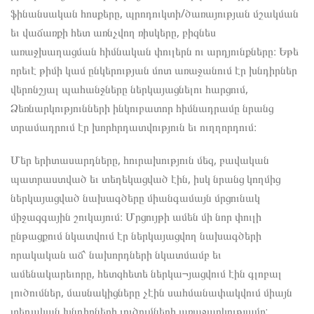
ֆինանսական հոսքերը, պրոդուկտի/ծառայության մշակման
եւ վաճառքի հետ առնչվող ռիսկերը, բիզնես
առաջխաղացման հիմնական փուլերն ու արդյունքները։ Եթե
որեւէ թիմի կամ ընկերության մոտ առաջանում էր խնդիրներ
վերոնշյալ պահանջները ներկայացնելու հարցում,
Ձեռնարկությունների ինկուբատոր հիմնադրամը նրանց
տրամադրում էր խորհրդատվություն եւ ուղղորդում։
Մեր երիտասարդները, հուրախություն մեզ, բավական
պատրաստված եւ տեղեկացված էին, իսկ նրանց կողմից
ներկայացված նախագծերը միանգամայն մրցունակ
միջազգային շուկայում։ Մրցույթի ամեն մի նոր փուլի
ընթացքում նկատվում էր ներկայացվող նախագծերի
որակական աճ՝ նախորդների նկատմամբ եւ
ամենակարեւորը, հետզհետե ներկա¬յացվում էին գլոբալ
լուծումներ, մասնակիցները չէին սահմանափակվում միայն
տեղական խնդիրների լուծումների առաջարկությամբ: