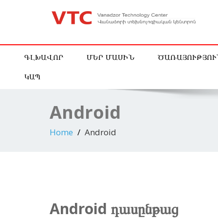
vanadzor technology center vtc
ԳԼԽԱՎՈՐ
ՄԵՐ ՄԱՍԻՆ
ԾԱՌԱՅՈՒԹՅՈՒ
ԿԱՊ
Android
Home
Android
Android
դասընթաց