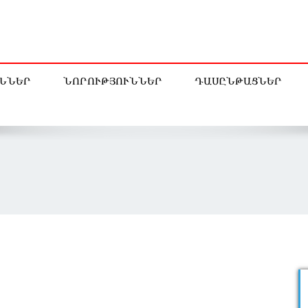
ՆՆԵՐ
ՆՈՐՈՒԹՅՈՒՆՆԵՐ
ԴԱՍԸՆԹԱՑՆԵՐ