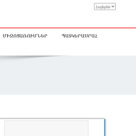
ՄԻՋՈՑԱՌՈՒՄՆԵՐ
ՊԱՏԿԵՐԱՍՐԱՀ